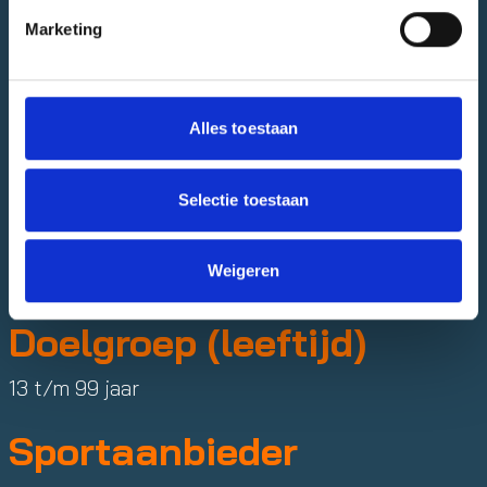
Datum
Marketing
16 dec.
Starttijd
Alles toestaan
14:00
Selectie toestaan
Eindtijd
Weigeren
15:30
Doelgroep (leeftijd)
13 t/m 99 jaar
Sportaanbieder