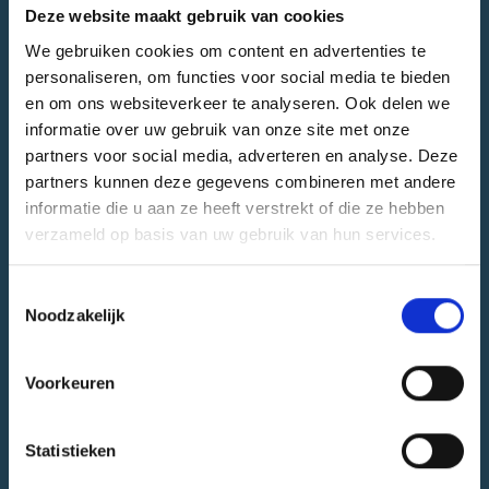
Pascalweg 12, 3076 JP Rotterdam
Deze website maakt gebruik van cookies
We gebruiken cookies om content en advertenties te
Naar locatie
personaliseren, om functies voor social media te bieden
en om ons websiteverkeer te analyseren. Ook delen we
informatie over uw gebruik van onze site met onze
partners voor social media, adverteren en analyse. Deze
Sport
partners kunnen deze gegevens combineren met andere
informatie die u aan ze heeft verstrekt of die ze hebben
Voetbal
verzameld op basis van uw gebruik van hun services.
Gebied
Toestemmingsselectie
Noodzakelijk
IJsselmonde
Soort veld
Voorkeuren
Multiplein
Statistieken