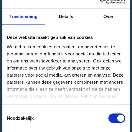
ook niet uit of u voetbal ervaring heeft of niet!
Meedoen aan Walking Football is gratis.
Toestemming
Details
Over
Plein
Cruyff Court Spartapark
Deze website maakt gebruik van cookies
We gebruiken cookies om content en advertenties te
Adres
personaliseren, om functies voor social media te bieden
en om ons websiteverkeer te analyseren. Ook delen we
Spartastraat 1, 3027 ER Rotterdam
informatie over uw gebruik van onze site met onze
partners voor social media, adverteren en analyse. Deze
partners kunnen deze gegevens combineren met andere
Naar locatie
informatie die u aan ze heeft verstrekt of die ze hebben
verzameld op basis van uw gebruik van hun services.
Sport
Toestemmingsselectie
Noodzakelijk
Walking football