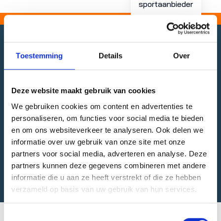
sportaanbieder
SOL netwerk Noord
Toestemming
Details
Over
Wij zijn er voor Rotterdammers van 0 tot 100 jaar! In
opdracht van de gemeente Rotterdam ondersteunen we
Deze website maakt gebruik van cookies
bewoners in diverse gebieden van de stad en op
We gebruiken cookies om content en advertenties te
verschillende manieren. Je vind ons in IJsselmonde,
personaliseren, om functies voor social media te bieden
Delfshaven, Noord en Feijenoord.
en om ons websiteverkeer te analyseren. Ook delen we
informatie over uw gebruik van onze site met onze
Deel organisatie
partners voor social media, adverteren en analyse. Deze
partners kunnen deze gegevens combineren met andere
informatie die u aan ze heeft verstrekt of die ze hebben
verzameld op basis van uw gebruik van hun services.
Toestemmingsselectie