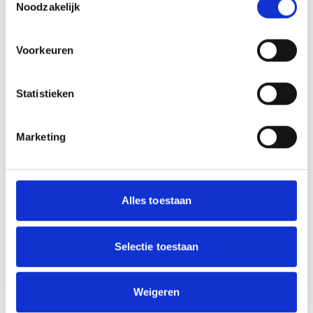
Noodzakelijk
Voorkeuren
Statistieken
Marketing
Er zijn nog geen activiteiten bekend
van deze sportaanbieder.
Alles toestaan
Bekijk alle activiteiten
CONTACTGEVENS
Selectie toestaan
Ismail Celen
WEBSITE
Weigeren
https://www.solnetwerk.nl/onze-locaties/heel-
rotterdam/rotterdam-noord/